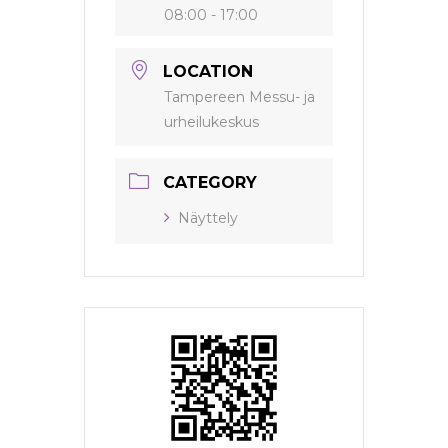
08:00 - 17:00
LOCATION
Tampereen Messu- ja
urheilukeskus
CATEGORY
Näyttely