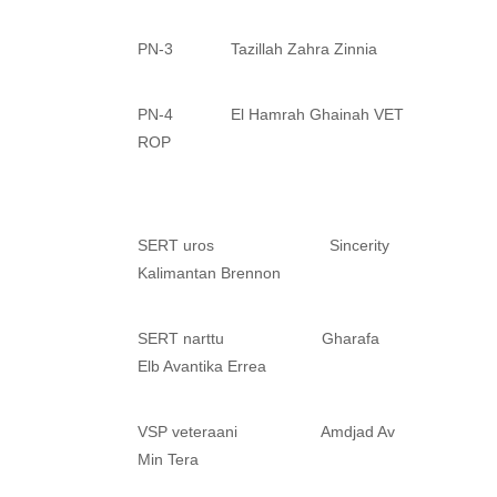
PN-3 Tazillah Zahra Zinnia
PN-4 El Hamrah Ghainah VET
ROP
SERT uros Sincerity
Kalimantan Brennon
SERT narttu Gharafa
Elb Avantika Errea
VSP veteraani Amdjad Av
Min Tera