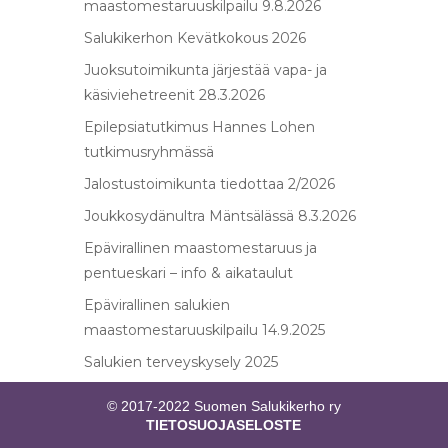
maastomestaruuskilpailu 9.8.2026
Salukikerhon Kevätkokous 2026
Juoksutoimikunta järjestää vapa- ja
käsiviehetreenit 28.3.2026
Epilepsiatutkimus Hannes Lohen
tutkimusryhmässä
Jalostustoimikunta tiedottaa 2/2026
Joukkosydänultra Mäntsälässä 8.3.2026
Epävirallinen maastomestaruus ja
pentueskari – info & aikataulut
Epävirallinen salukien
maastomestaruuskilpailu 14.9.2025
Salukien terveyskysely 2025
© 2017-2022 Suomen Salukikerho ry
TIETOSUOJASELOSTE