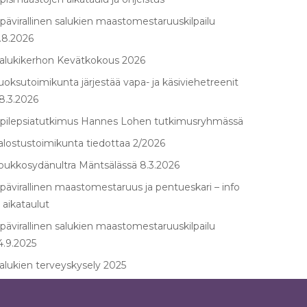
pävirallinen salukien maastomestaruuskilpailu
.8.2026
alukikerhon Kevätkokous 2026
uoksutoimikunta järjestää vapa- ja käsiviehetreenit
8.3.2026
pilepsiatutkimus Hannes Lohen tutkimusryhmässä
alostustoimikunta tiedottaa 2/2026
oukkosydänultra Mäntsälässä 8.3.2026
pävirallinen maastomestaruus ja pentueskari – info
 aikataulut
pävirallinen salukien maastomestaruuskilpailu
4.9.2025
alukien terveyskysely 2025