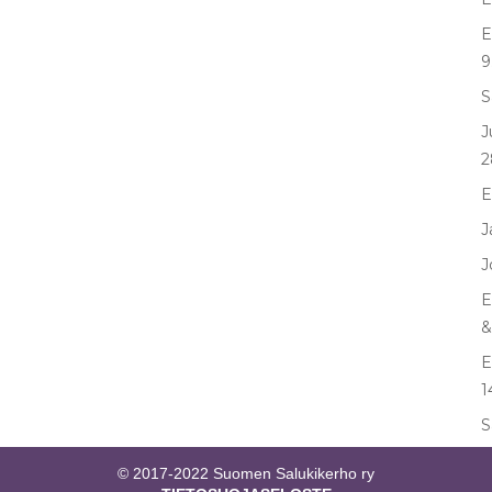
E
9
S
J
2
E
J
J
E
&
E
1
S
© 2017-2022 Suomen Salukikerho ry