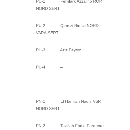
PU-1 Fernlark Azzalino ROP,
NORD SERT
PU-2 Qirmizi Rienzi NORD
VARA-SERT
PU-3 Aziz Peyton
PU-4 –
PN-1 El Hamrah Nadiir VSP,
NORD SERT
PN-2 Tazillah Fadia Farahnaz