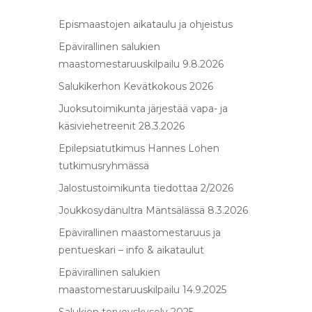
Epismaastojen aikataulu ja ohjeistus
Epävirallinen salukien
maastomestaruuskilpailu 9.8.2026
Salukikerhon Kevätkokous 2026
Juoksutoimikunta järjestää vapa- ja
käsiviehetreenit 28.3.2026
Epilepsiatutkimus Hannes Lohen
tutkimusryhmässä
Jalostustoimikunta tiedottaa 2/2026
Joukkosydänultra Mäntsälässä 8.3.2026
Epävirallinen maastomestaruus ja
pentueskari – info & aikataulut
Epävirallinen salukien
maastomestaruuskilpailu 14.9.2025