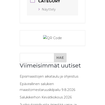
CATEGORY
Näyttely
Viimeisimmät uutiset
Epismaastojen aikataulu ja ohjeistus
Epävirallinen salukien
maastomestaruuskilpailu 9.8.2026
Salukikerhon Kevätkokous 2026
Juoksutoimikunta järjestää vapa- ja