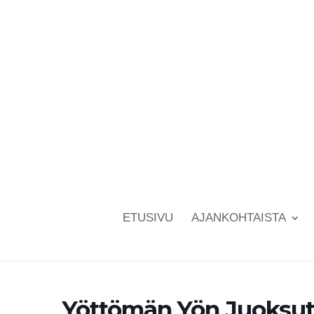
ETUSIVU
AJANKOHTAISTA
Yöttömän Yön Juoksu