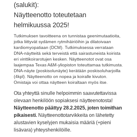
(salukit):
Näytteenotto toteutetaan
helmikuussa 2025!
Tutkimuksen tavoitteena on tunnistaa geenimutaatioita,
jotka liittyvät sydämen rytmihäiriöihin ja dilatoivaan
kardiomyopatiaan (DCM). Tutkimuksessa verrataan
DNA-näytteitä sekä terveistä että sairastuneista koirista
eri vinttikoirarotujen kesken. Näytteenotot ovat osa
laajempaa Texas A&M-yliopiston toteuttamaa tutkimusta.
DNA-näyte (poskisolunäyte) kerätään poskisoluharjoilla
(4kpl). Näytteenotto on nopea ja koiralle kivuton.
Omistaja voi ottaa näytteen koiraltaan myös itse.
Ota yhteyttä sinulle helpoimmin saavutettavissa
olevaan henkilöön sopiaksesi näytteenotosta!
Näytteenotto päättyy 28.2.2025, joten toimithan
pikaisesti.
Näytteenottotarvikkeita on lähetetty
alustavien kyselyjen mukaisia määriä (+pieni
lisävara) yhteyshenkilöille.