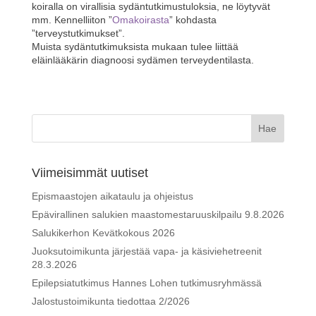
koiralla on virallisia sydäntutkimustuloksia, ne löytyvät
mm. Kennelliiton ”
Omakoirasta
” kohdasta
”terveystutkimukset”.
Muista sydäntutkimuksista mukaan tulee liittää
eläinlääkärin diagnoosi sydämen terveydentilasta.
Viimeisimmät uutiset
Epismaastojen aikataulu ja ohjeistus
Epävirallinen salukien maastomestaruuskilpailu 9.8.2026
Salukikerhon Kevätkokous 2026
Juoksutoimikunta järjestää vapa- ja käsiviehetreenit
28.3.2026
Epilepsiatutkimus Hannes Lohen tutkimusryhmässä
Jalostustoimikunta tiedottaa 2/2026