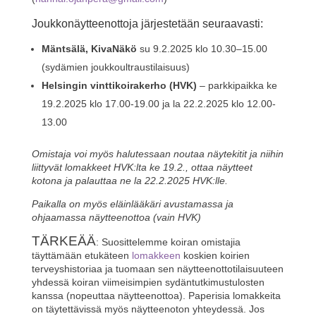
Joukkonäytteenottoja järjestetään seuraavasti:
Mäntsälä, KivaNäkö
su 9.2.2025 klo 10.30–15.00
(sydämien joukkoultraustilaisuus)
Helsingin vinttikoirakerho (HVK)
– parkkipaikka ke
19.2.2025 klo 17.00-19.00 ja la 22.2.2025 klo 12.00-
13.00
Omistaja voi myös halutessaan noutaa näytekitit ja niihin
liittyvät lomakkeet HVK:lta ke 19.2., ottaa näytteet
kotona ja palauttaa ne la 22.2.2025 HVK:lle.
Paikalla on myös eläinlääkäri avustamassa ja
ohjaamassa näytteenottoa (vain HVK)
TÄRKEÄÄ
: Suosittelemme koiran omistajia
täyttämään etukäteen
lomakkeen
koskien koirien
terveyshistoriaa ja tuomaan sen näytteenottotilaisuuteen
yhdessä koiran viimeisimpien sydäntutkimustulosten
kanssa (nopeuttaa näytteenottoa). Paperisia lomakkeita
on täytettävissä myös näytteenoton yhteydessä. Jos