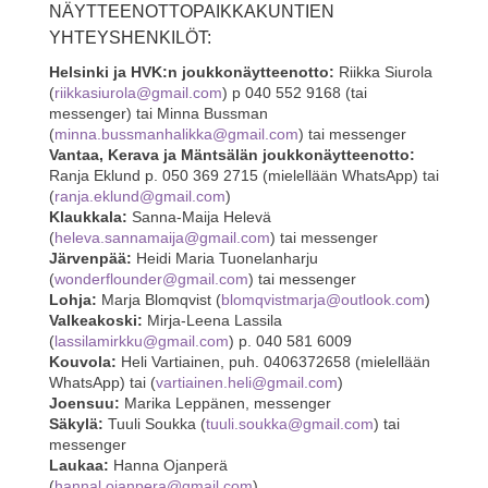
NÄYTTEENOTTOPAIKKAKUNTIEN
YHTEYSHENKILÖT:
Helsinki ja HVK:n joukkonäytteenotto:
Riikka Siurola
(
riikkasiurola@gmail.com
) p 040 552 9168 (tai
messenger) tai Minna Bussman
(
minna.bussmanhalikka@gmail.com
) tai messenger
Vantaa, Kerava ja Mäntsälän joukkonäytteenotto:
Ranja Eklund p. 050 369 2715 (mielellään WhatsApp) tai
(
ranja.eklund@gmail.com
)
Klaukkala:
Sanna-Maija Helevä
(
heleva.sannamaija@gmail.com
) tai messenger
Järvenpää:
Heidi Maria Tuonelanharju
(
wonderflounder@gmail.com
) tai messenger
Lohja:
Marja Blomqvist (
blomqvistmarja@outlook.com
)
Valkeakoski:
Mirja-Leena Lassila
(
lassilamirkku@gmail.com
) p. 040 581 6009
Kouvola:
Heli Vartiainen, puh. 0406372658 (mielellään
WhatsApp) tai (
vartiainen.heli@gmail.com
)
Joensuu:
Marika Leppänen, messenger
Säkylä:
Tuuli Soukka (
tuuli.soukka@gmail.com
) tai
messenger
Laukaa:
Hanna Ojanperä
(
hannal.ojanpera@gmail.com
)