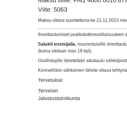
Maksu tilille: FI41 4600 0010 87
Viite: 5063
Maksu oltava suoritettuna ke 21.11.2023 men
Ilmoittautumiset joukkotutkimustilaisuuteen 
Salukit ensisijalla
, muunrotuisille ilmoittau
(koiria otetaan max 18 kpl).
Osallistujille lähetetään aikataulu sähköpos
Kennelliiton sähkoinen lähete
oltava tehtynä
Tervetuloa!
Terveisin
Jalostustoimikunta