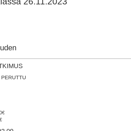
lässä 26.11.2023
uden
TKIMUS
 – PERUTTU
50€
€