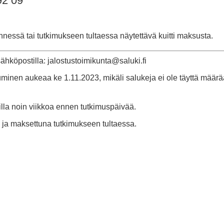
92 09
nessä tai tutkimukseen tultaessa näytettävä kuitti maksusta.
sähköpostilla: jalostustoimikunta@saluki.fi
tuminen aukeaa ke 1.11.2023, mikäli salukeja ei ole täyttä määr
tilla noin viikkoa ennen tutkimuspäivää.
 ja maksettuna tutkimukseen tultaessa.