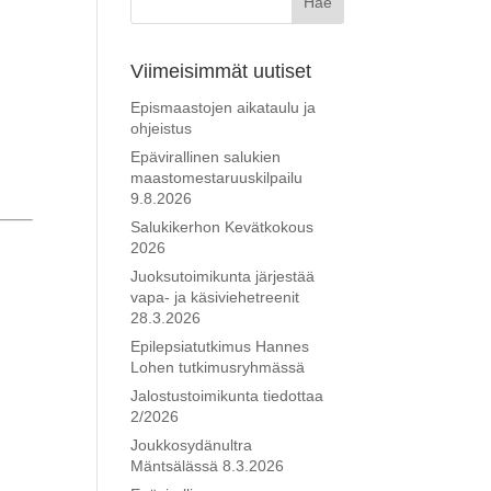
Viimeisimmät uutiset
Epismaastojen aikataulu ja
ohjeistus
Epävirallinen salukien
maastomestaruuskilpailu
9.8.2026
Salukikerhon Kevätkokous
2026
Juoksutoimikunta järjestää
vapa- ja käsiviehetreenit
28.3.2026
Epilepsiatutkimus Hannes
Lohen tutkimusryhmässä
Jalostustoimikunta tiedottaa
2/2026
Joukkosydänultra
Mäntsälässä 8.3.2026