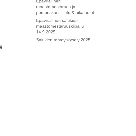
Epävirallinen
maastomestaruus ja
pentueskari – info & aikataulut
Epävirallinen salukien
maastomestaruuskilpailu
14.9.2025
Salukien terveyskysely 2025
ää