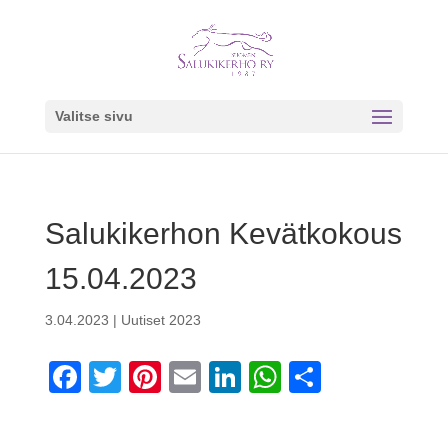
Valitse sivu
Salukikerhon Kevätkokous
15.04.2023
3.04.2023
|
Uutiset 2023
F
T
Pi
E
Li
W
S
a
wi
nt
m
n
h
h
c
tt
er
ail
k
at
ar