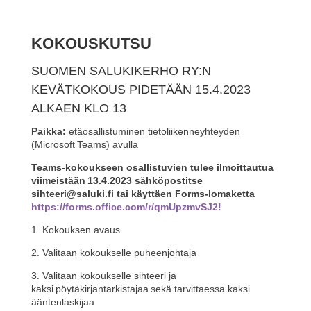
e
er
e
e
s
e
b
st
dI
A
KOKOUSKUTSU
o
n
p
SUOMEN SALUKIKERHO RY:N
o
p
KEVÄTKOKOUS PIDETÄÄN 15.4.2023
k
ALKAEN KLO 13
Paikka:
etäosallistuminen tietoliikenneyhteyden
(Microsoft Teams) avulla
Teams-kokoukseen osallistuvien tulee ilmoittautua
viimeistään 13.4.2023 sähköpostitse
sihteeri@saluki.fi tai käyttäen Forms-lomaketta
https://forms.office.com/r/qmUpzmvSJ2!
1. Kokouksen avaus
2. Valitaan kokoukselle puheenjohtaja
3. Valitaan kokoukselle sihteeri ja
kaksi pöytäkirjantarkistajaa sekä tarvittaessa kaksi
ääntenlaskijaa