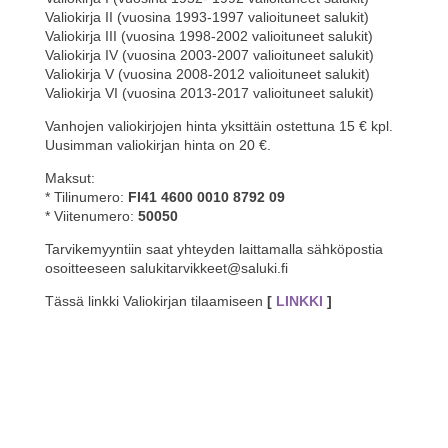
Valiokirja II (vuosina 1993-1997 valioituneet salukit)
Valiokirja III (vuosina 1998-2002 valioituneet salukit)
Valiokirja IV (vuosina 2003-2007 valioituneet salukit)
Valiokirja V (vuosina 2008-2012 valioituneet salukit)
Valiokirja VI (vuosina 2013-2017 valioituneet salukit)
Vanhojen valiokirjojen hinta yksittäin ostettuna 15 € kpl.
Uusimman valiokirjan hinta on 20 €.
Maksut:
* Tilinumero:
FI41 4600 0010 8792 09
* Viitenumero:
50050
Tarvikemyyntiin saat yhteyden laittamalla sähköpostia
osoitteeseen salukitarvikkeet@saluki.fi
Tässä linkki Valiokirjan tilaamiseen
[
LINKKI
]