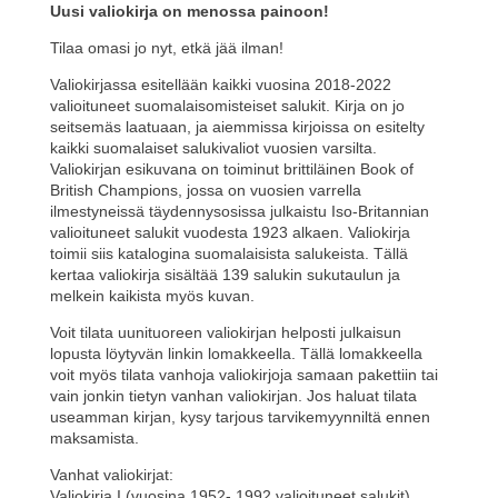
b
st
dI
A
Uusi valiokirja on menossa painoon!
o
n
p
Tilaa omasi jo nyt, etkä jää ilman!
o
p
Valiokirjassa esitellään kaikki vuosina 2018-2022
valioituneet suomalaisomisteiset salukit. Kirja on jo
k
seitsemäs laatuaan, ja aiemmissa kirjoissa on esitelty
kaikki suomalaiset salukivaliot vuosien varsilta.
Valiokirjan esikuvana on toiminut brittiläinen Book of
British Champions, jossa on vuosien varrella
ilmestyneissä täydennysosissa julkaistu Iso-Britannian
valioituneet salukit vuodesta 1923 alkaen. Valiokirja
toimii siis katalogina suomalaisista salukeista. Tällä
kertaa valiokirja sisältää 139 salukin sukutaulun ja
melkein kaikista myös kuvan.
Voit tilata uunituoreen valiokirjan helposti julkaisun
lopusta löytyvän linkin lomakkeella. Tällä lomakkeella
voit myös tilata vanhoja valiokirjoja samaan pakettiin tai
vain jonkin tietyn vanhan valiokirjan. Jos haluat tilata
useamman kirjan, kysy tarjous tarvikemyynniltä ennen
maksamista.
Vanhat valiokirjat:
Valiokirja I (vuosina 1952- 1992 valioituneet salukit)