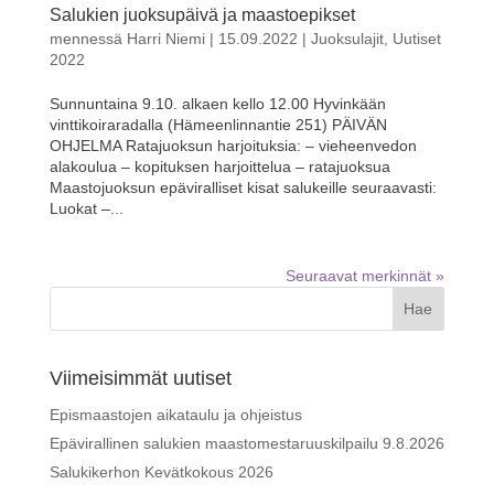
Salukien juoksupäivä ja maastoepikset
mennessä
Harri Niemi
|
15.09.2022
|
Juoksulajit
,
Uutiset
2022
Sunnuntaina 9.10. alkaen kello 12.00 Hyvinkään
vinttikoiraradalla (Hämeenlinnantie 251) PÄIVÄN
OHJELMA Ratajuoksun harjoituksia: – vieheenvedon
alakoulua – kopituksen harjoittelua – ratajuoksua
Maastojuoksun epäviralliset kisat salukeille seuraavasti:
Luokat –...
Seuraavat merkinnät »
Viimeisimmät uutiset
Epismaastojen aikataulu ja ohjeistus
Epävirallinen salukien maastomestaruuskilpailu 9.8.2026
Salukikerhon Kevätkokous 2026