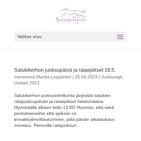
Valitse sivu
Salukikerhon juoksupäivä ja rataepikset 18.5.
mennessä
Marika Leppänen
|
26.04.2023
|
Juoksulajit
,
Uutiset 2023
Salukikerhon juoksutoimikunta järjestää salukien
ratajuoksupäivän ja rataepikset helatorstaina
Hyvinkäällä alkaen kello 13.00! Huomioi, että sekä
pentutreeneihin että epiksiin on
ennakkoilmoittautuminen, jotta päivän aikataulutus
onnistuu. Pennuille ratajuoksun...