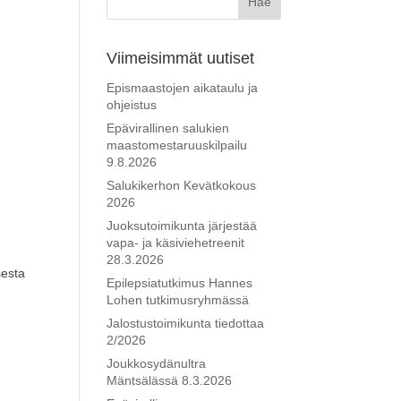
Viimeisimmät uutiset
Epismaastojen aikataulu ja
ohjeistus
Epävirallinen salukien
maastomestaruuskilpailu
9.8.2026
Salukikerhon Kevätkokous
2026
Juoksutoimikunta järjestää
vapa- ja käsiviehetreenit
28.3.2026
sesta
Epilepsiatutkimus Hannes
Lohen tutkimusryhmässä
Jalostustoimikunta tiedottaa
2/2026
Joukkosydänultra
Mäntsälässä 8.3.2026