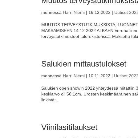
Muutos terveystutkimuksist
mennessä
Harri Niemi
|
16.12.2022
|
Uutiset 202
MUUTOS TERVEYSTUTKIMUKSISTA, LUONNETE
MAKSAMISEEN 14.12.2022 ALKAEN Verohallinnon 
terveystutkimustuet tulorekisterissä. Maksettu tuk
Salukien mittaustulokset
mennessä
Harri Niemi
|
10.11.2022
|
Uutiset 202
Salukien open show’n 2022 yhteydessä mitattiin 3
keskiarvo oli 66,1cm. Urosten keskimääräinen säk
linkistä:...
Viinilasitilaukset