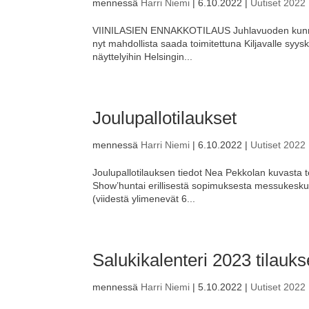
mennessä
Harri Niemi
|
6.10.2022
|
Uutiset 2022
VIINILASIEN ENNAKKOTILAUS Juhlavuoden kunniak
nyt mahdollista saada toimitettuna Kiljavalle sy
näyttelyihin Helsingin...
Joulupallotilaukset
mennessä
Harri Niemi
|
6.10.2022
|
Uutiset 2022
Joulupallotilauksen tiedot Nea Pekkolan kuvasta t
Show’huntai erillisestä sopimuksesta messukeskuks
(viidestä ylimenevät 6...
Salukikalenteri 2023 tilauks
mennessä
Harri Niemi
|
5.10.2022
|
Uutiset 2022