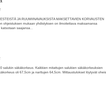
a
2
STEISTÄ JA RUUMIINAVAUKSISTA MAKSETTAVIEN KORVAUSTEN
ohjeistuksen mukaan yhdistyksen on ilmoitettava maksamansa
i katsotaan saajansa...
2
0 salukin säkäkorkeus. Kaikkien mitattujen salukien säkäkorkeuksien
äkorkeus oli 67,5cm ja narttujen 64,5cm. Mittaustulokset löytyvät ohei