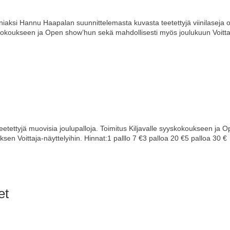
si Hannu Haapalan suunnittelemasta kuvasta teetettyjä viinilaseja 
yskokoukseen ja Open show’hun sekä mahdollisesti myös joulukuun Voitta
eetettyjä muovisia joulupalloja. Toimitus Kiljavalle syyskokoukseen ja 
en Voittaja-näyttelyihin. Hinnat:1 palllo 7 €3 palloa 20 €5 palloa 30 €
et