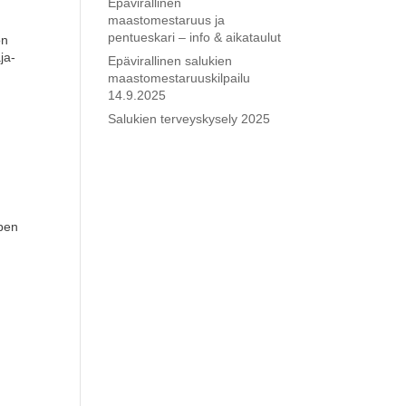
Epävirallinen
maastomestaruus ja
pentueskari – info & aikataulut
on
ja-
Epävirallinen salukien
maastomestaruuskilpailu
14.9.2025
Salukien terveyskysely 2025
Open