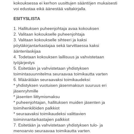
kokouksessa ei kerhon uusittujen sääntöjen mukaisesti
voi edustaa eikä äänestää valtakirjalla.
ESITYSLISTA
1. Hallituksen puheenjohtaja avaa kokouksen
2. Valitaan kokoukselle puheenjohtaja
3. Valitaan kokoukselle sihteeri ja kaksi
pöytäkirjantarkastajaa sekä tarvittaessa kaksi
ääntenlaskijaa
4. Todetaan kokouksen laillisuus ja vahvistetaan
työjärjestys
5. Esitetään ja vahvistetaan yhdistyksen
toimintasuunnitelma seuraavaa toimikautta varten
6. Määrätään seuraavaksi toimikaudeksi:
* yhdistyksen vuotuisen jäsenmaksun suuruus eri
jäsenryhmille
* jäsenten liittymismaksu
* puheenjohtajan, hallituksen muiden jäsenten ja
toimihenkilöiden palkkiot
* seuraavaksi toimikaudeksi valittavien
toiminnantarkastajien palkkiot
7. Esitetään ja vahvistetaan yhdistyksen tulo- ja
menoarvio seuraavaa toimikautta varten.