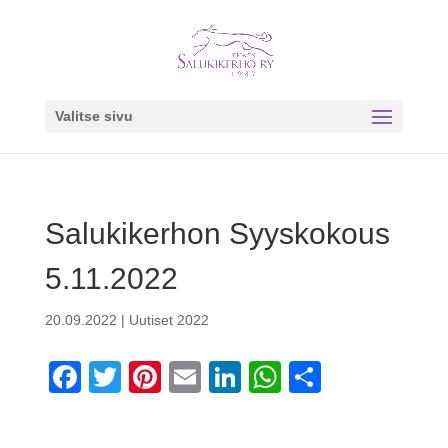
Valitse sivu
Salukikerhon Syyskokous
5.11.2022
20.09.2022
|
Uutiset 2022
F
T
Pi
E
Li
W
S
a
wi
nt
m
n
h
h
c
tt
er
ail
k
at
ar