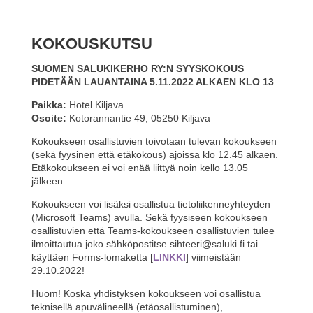
e
er
e
e
s
e
b
st
dI
A
KOKOUSKUTSU
o
n
p
SUOMEN SALUKIKERHO RY:N SYYSKOKOUS
o
p
PIDETÄÄN LAUANTAINA 5.11.2022 ALKAEN KLO 13
k
Paikka:
Hotel Kiljava
Osoite:
Kotorannantie 49, 05250 Kiljava
Kokoukseen osallistuvien toivotaan tulevan kokoukseen
(sekä fyysinen että etäkokous) ajoissa klo 12.45 alkaen.
Etäkokoukseen ei voi enää liittyä noin kello 13.05
jälkeen.
Kokoukseen voi lisäksi osallistua tietoliikenneyhteyden
(Microsoft Teams) avulla. Sekä fyysiseen kokoukseen
osallistuvien että Teams-kokoukseen osallistuvien tulee
ilmoittautua joko sähköpostitse sihteeri@saluki.fi tai
käyttäen Forms-lomaketta [
LINKKI
] viimeistään
29.10.2022!
Huom! Koska yhdistyksen kokoukseen voi osallistua
teknisellä apuvälineellä (etäosallistuminen),