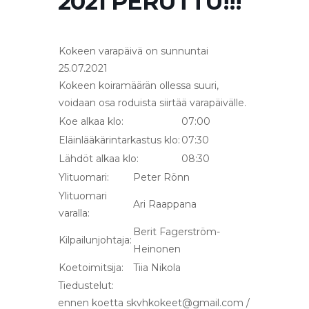
2021 PERUTTU!!!
Kokeen varapäivä on sunnuntai
25.07.2021
Kokeen koiramäärän ollessa suuri,
voidaan osa roduista siirtää varapäivälle.
Koe alkaa klo:
07:00
Eläinlääkärintarkastus klo:
07:30
Lähdöt alkaa klo:
08:30
Ylituomari:
Peter Rönn
Ylituomari
Ari Raappana
varalla:
Berit Fagerström-
Kilpailunjohtaja:
Heinonen
Koetoimitsija:
Tiia Nikola
Tiedustelut:
ennen koetta skvhkokeet@gmail.com /