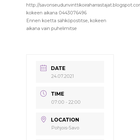
http://savonseudunvinttikoiraharrastajat.blogspot.c
kokeen aikana 0443076496
Ennen koetta sähköpostitse, kokeen
aikana vain puhelimitse
DATE
24.07.2021
TIME
07:00 - 22:00
LOCATION
Pohjois-Savo