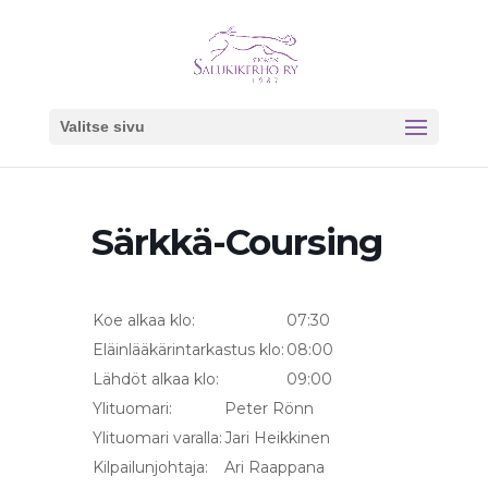
Valitse sivu
Särkkä-Coursing
Koe alkaa klo:
07:30
Eläinlääkärintarkastus klo:
08:00
Lähdöt alkaa klo:
09:00
Ylituomari:
Peter Rönn
Ylituomari varalla:
Jari Heikkinen
Kilpailunjohtaja:
Ari Raappana