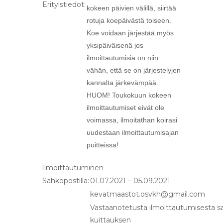
Erityistiedot:
kokeen päivien välillä, siirtää
rotuja koepäivästä toiseen.
Koe voidaan järjestää myös
yksipäiväisenä jos
ilmoittautumisia on niin
vähän, että se on järjestelyjen
kannalta järkevämpää.
HUOM! Toukokuun kokeen
ilmoittautumiset eivät ole
voimassa, ilmoitathan koirasi
uudestaan ilmoittautumisajan
puitteissa!
Ilmoittautuminen
Sähköpostilla:
01.07.2021 – 05.09.2021
kevatmaastot.osvkh@gmail.com
Vastaanotetusta ilmoittautumisesta s
kuittauksen