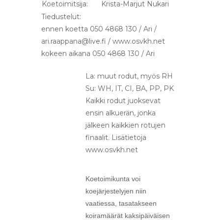
Koetoimitsija:
Krista-Marjut Nukari
Tiedustelut:
ennen koetta 050 4868 130 / Ari /
ari.raappana@live.fi / www.osvkh.net
kokeen aikana 050 4868 130 / Ari
La: muut rodut, myös RH
Su: WH, IT, CI, BA, PP, PK
Kaikki rodut juoksevat
ensin alkuerän, jonka
jälkeen kaikkien rotujen
finaalit. Lisätietoja
www.osvkh.net
Koetoimikunta voi
koejärjestelyjen niin
vaatiessa, tasatakseen
koiramäärät kaksipäiväisen