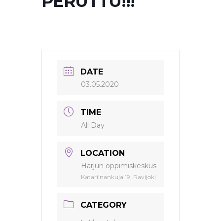
PERUTTU!!!
DATE
03.05.2020
TIME
All Day
LOCATION
Harjun oppimiskeskus
Katariinankuja 19, Ravijoki
CATEGORY