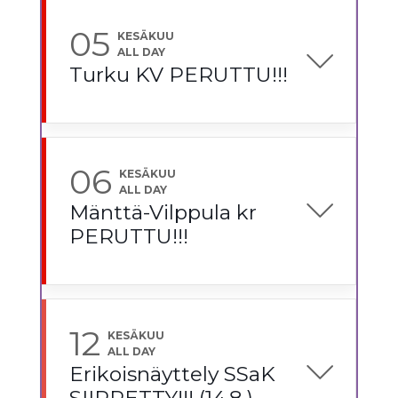
05
KESÄKUU
ALL DAY
Turku KV PERUTTU!!!
06
KESÄKUU
ALL DAY
Mänttä-Vilppula kr
PERUTTU!!!
12
KESÄKUU
ALL DAY
Erikoisnäyttely SSaK
SIIRRETTY!!! (14.8.)