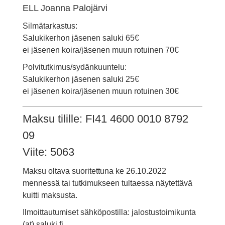
ELL Joanna Palojärvi
Silmätarkastus:
Salukikerhon jäsenen saluki 65€
ei jäsenen koira/jäsenen muun rotuinen 70€
Polvitutkimus/sydänkuuntelu:
Salukikerhon jäsenen saluki 25€
ei jäsenen koira/jäsenen muun rotuinen 30€
Maksu tilille: FI41 4600 0010 8792
09
Viite: 5063
Maksu oltava suoritettuna ke 26.10.2022
mennessä tai tutkimukseen tultaessa näytettävä
kuitti maksusta.
Ilmoittautumiset sähköpostilla: jalostustoimikunta
(at) saluki.fi