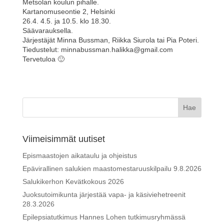
Metsolan koulun pihalle.
e
er
e
e
s
e
Kartanomuseontie 2, Helsinki
b
st
dI
A
26.4. 4.5. ja 10.5. klo 18.30.
Säävarauksella.
o
n
p
Järjestäjät Minna Bussman, Riikka Siurola tai Pia Poteri.
Tiedustelut: minnabussman.halikka@gmail.com
o
p
Tervetuloa 🙂
k
Viimeisimmät uutiset
Epismaastojen aikataulu ja ohjeistus
Epävirallinen salukien maastomestaruuskilpailu 9.8.2026
Salukikerhon Kevätkokous 2026
Juoksutoimikunta järjestää vapa- ja käsiviehetreenit
28.3.2026
Epilepsiatutkimus Hannes Lohen tutkimusryhmässä