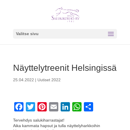
Valitse sivu
Näyttelytreenit Helsingissä
25.04.2022
|
Uutiset 2022
F
T
Pi
E
Li
W
S
a
wi
nt
m
n
h
h
Tervehdys salukiharrastajat!
c
tt
er
ail
k
at
ar
Aika kammata hapsut ja tulla näyttelyharkkoihin