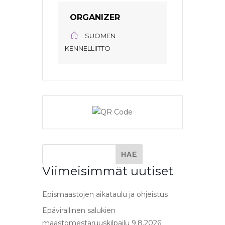
ORGANIZER
SUOMEN
KENNELLIITTO
Viimeisimmät uutiset
Epismaastojen aikataulu ja ohjeistus
Epävirallinen salukien
maastomestaruuskilpailu 9.8.2026