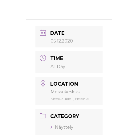
DATE
05.12.2020
TIME
All Day
LOCATION
Messukeskus
Messuaukio 1, Helsinki
CATEGORY
Näyttely