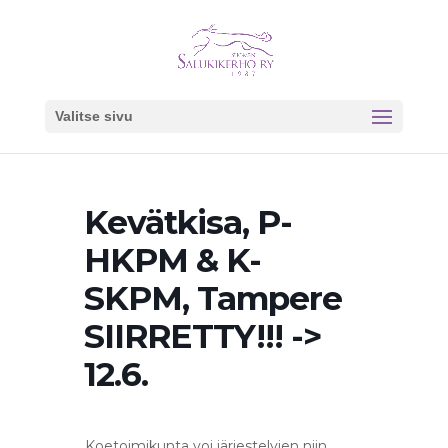
Valitse sivu
Kevätkisa, P-
HKPM & K-
SKPM, Tampere
SIIRRETTY!!! ->
12.6.
Koetoimikunta voi järjestelyjen niin