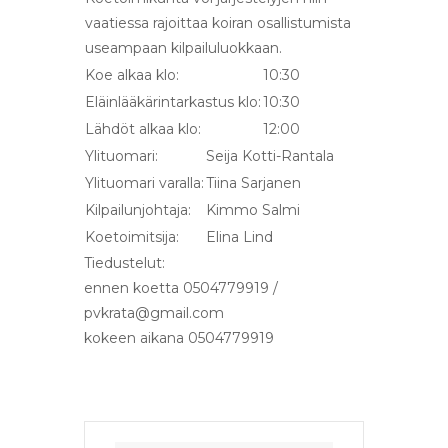
vaatiessa rajoittaa koiran osallistumista
useampaan kilpailuluokkaan.
Koe alkaa klo:
10:30
Eläinlääkärintarkastus klo:
10:30
Lähdöt alkaa klo:
12:00
Ylituomari:
Seija Kotti-Rantala
Ylituomari varalla:
Tiina Sarjanen
Kilpailunjohtaja:
Kimmo Salmi
Koetoimitsija:
Elina Lind
Tiedustelut:
ennen koetta 0504779919 /
pvkrata@gmail.com
kokeen aikana 0504779919