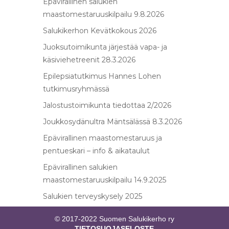
Epävirallinen salukien
maastomestaruuskilpailu 9.8.2026
Salukikerhon Kevätkokous 2026
Juoksutoimikunta järjestää vapa- ja
käsiviehetreenit 28.3.2026
Epilepsiatutkimus Hannes Lohen
tutkimusryhmässä
Jalostustoimikunta tiedottaa 2/2026
Joukkosydänultra Mäntsälässä 8.3.2026
Epävirallinen maastomestaruus ja
pentueskari – info & aikataulut
Epävirallinen salukien
maastomestaruuskilpailu 14.9.2025
Salukien terveyskysely 2025
© 2017-2022 Suomen Salukikerho ry
TIETOSUOJASELOSTE