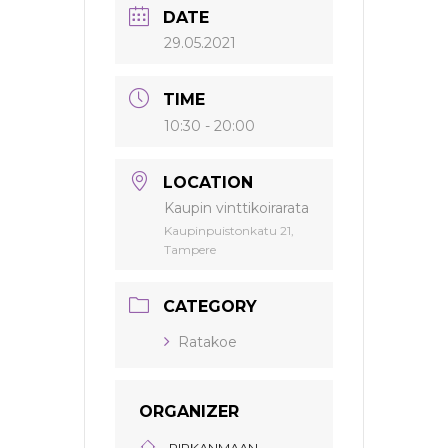
DATE
29.05.2021
TIME
10:30 - 20:00
LOCATION
Kaupin vinttikoirarata
Kaupinpuistonkatu 21,
Tampere
CATEGORY
Ratakoe
ORGANIZER