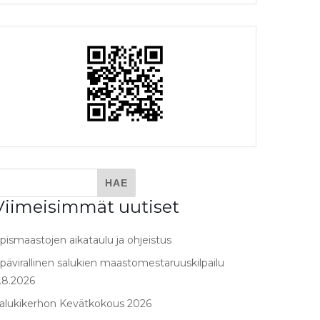
Viimeisimmät uutiset
pismaastojen aikataulu ja ohjeistus
pävirallinen salukien maastomestaruuskilpailu
.8.2026
alukikerhon Kevätkokous 2026