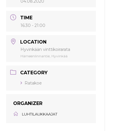
04.08.2020
TIME
16:30 - 21:00
LOCATION
Hyvinkään vinttikoirarata
Hämeenlinnantie, Hyvinkää
CATEGORY
Ratakoe
ORGANIZER
LUHTILAUKKAAJAT